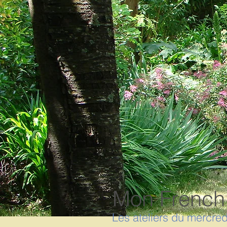
Mon French
Les ateliers du mercred