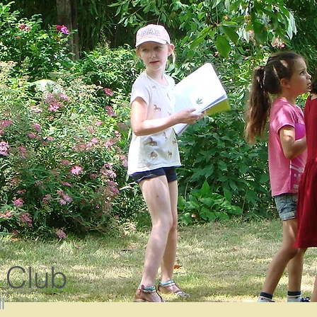
 Club
i